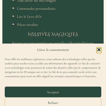
Tout savoir sur mes bougies
Commandes personnalisées
Lire le Livre d'Or
Pièces envolées
MISSIVES MAGIQUES
Recevez en avant-première nos nouvelles collections féériques
et un accès privilégié aux coulisses de l'atelier.
Gérer le consentement
Pour offrir les meilleures expériences, nous utilisons des technologies telles que les
cookies pour stocker et/ou accéder aux informations des appareils. Le fait de consentir
à ces technologies nous permettra de traiter des données telles que le comportement de
navigation ou les ID uniques sur ce site. Le fait de ne pas consentir ou de retirer son
consentement peut avoir un effet négatif sur certaines caractéristiques et fonctions.
J'accepte de recevoir la Missive Magique et j'ai lu la
politique de
confidentialité
.
Accepter
Refuser