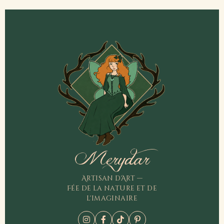
Merydar
Artisan d'Art —
Fée de la nature et de
l'imaginaire