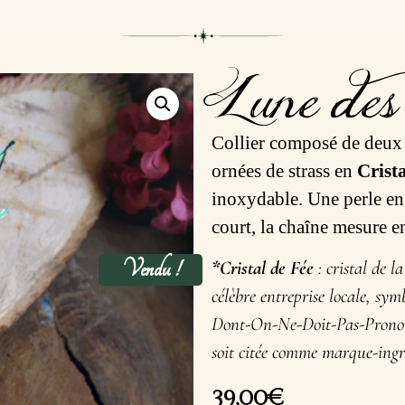
Lune des 
Collier composé de deux 
ornées de strass en
Crist
inoxydable. Une perle e
court, la chaîne mesure 
Vendu !
*Cristal de Fée
: cristal de l
célèbre entreprise locale, sy
Dont-On-Ne-Doit-Pas-Prononc
soit citée comme marque-ingréd
39,00
€