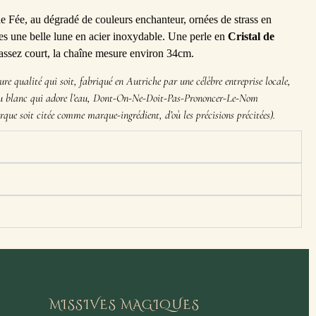
e Fée, au dégradé de couleurs enchanteur, ornées de strass en
iées une belle lune en acier inoxydable. Une perle en
Cristal de
 assez court, la chaîne mesure environ 34cm.
eure qualité qui soit, fabriqué en Autriche par une célèbre entreprise locale,
au blanc qui adore l’eau, Dont-On-Ne-Doit-Pas-Prononcer-Le-Nom
arque soit citée comme marque-ingrédient, d’où les précisions précitées).
MISSIVES MAGIQUES