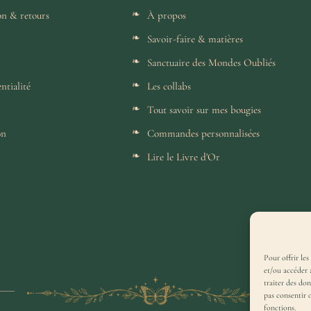
son & retours
À propos
Savoir-faire & matières
Sanctuaire des Mondes Oubliés
ntialité
Les collabs
Tout savoir sur mes bougies
on
Commandes personnalisées
Lire le Livre d'Or
Pour offrir les
et/ou accéder 
traiter des do
pas consentir 
fonctions.