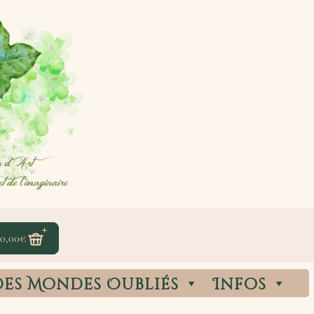
0,00
€
des Mondes Oubliés
Infos