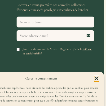
Recevez en avant-première nos nouvelles collections
féériques et un accès privilégié aux coulisses de l'atelier.
J'accepte de recevoir la Missive Magique et j'ai lu la
politique
de confidentialité
.
Gérer le consentement
 meilleures expériences, nous utilisons des technologies telles que les cookies pour stocker
aux informations des appareils. Le fait de consentir à ces technologies nous permettra de
nnées telles que le comportement de navigation ou les ID uniques sur ce site. Le fait de ne
ou de retirer son consentement peut avoir un effet négatif sur certaines caractéristiques et