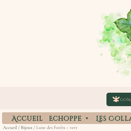
COM
Accueil
Echoppe
Les Coll
Accueil
/
Bijoux
/ Lune des Forêts – vert