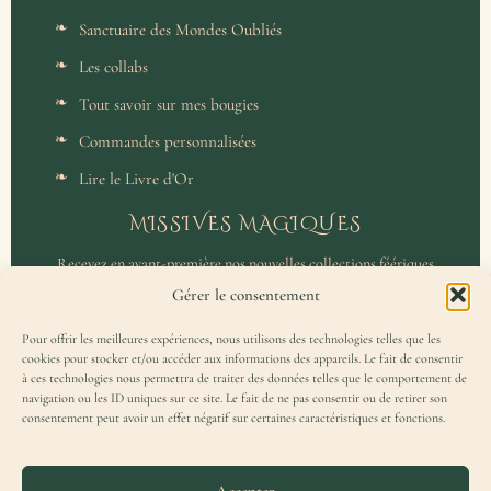
Sanctuaire des Mondes Oubliés
Les collabs
Tout savoir sur mes bougies
Commandes personnalisées
Lire le Livre d'Or
MISSIVES MAGIQUES
Recevez en avant-première nos nouvelles collections féériques
et un accès privilégié aux coulisses de l'atelier.
Gérer le consentement
Pour offrir les meilleures expériences, nous utilisons des technologies telles que les
cookies pour stocker et/ou accéder aux informations des appareils. Le fait de consentir
à ces technologies nous permettra de traiter des données telles que le comportement de
navigation ou les ID uniques sur ce site. Le fait de ne pas consentir ou de retirer son
consentement peut avoir un effet négatif sur certaines caractéristiques et fonctions.
J'accepte de recevoir la Missive Magique et j'ai lu la
politique de
confidentialité
.
Accepter