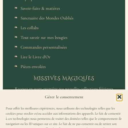
Savoir-faire & matières
Sanctuaire des Mondes Oubliés
Les collabs
Tout savoir sur mes bougies
Commandes personnalisées
Lire le Livre d'Or
Pièces envolées
MISSIVES MAGIQUES
Recevez en avant-première nos nouvelles collections féériques
et un accès privilégié aux coulisses de l'atelier.
Gérer le consentement
Pour offrir les meilleures expériences, nous utilisons des technologies telles que les
cookies pour stocker et/ou accéder aux informations des appareils. Le fait de consentir
à ces technologies nous permettra de traiter des données telles que le comportement de
navigation ou les ID uniques sur ce site. Le fait de ne pas consentir ou de retirer son