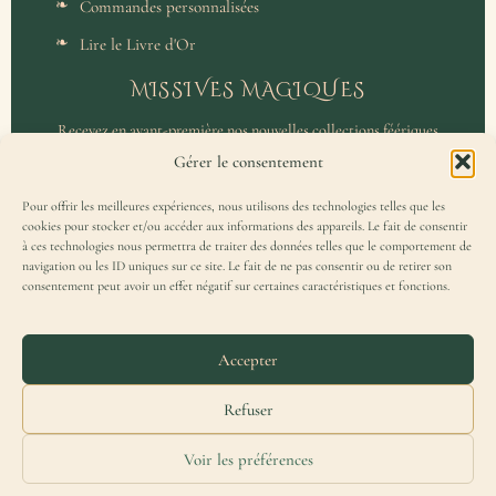
Commandes personnalisées
Lire le Livre d'Or
MISSIVES MAGIQUES
Recevez en avant-première nos nouvelles collections féériques
et un accès privilégié aux coulisses de l'atelier.
Gérer le consentement
Pour offrir les meilleures expériences, nous utilisons des technologies telles que les
cookies pour stocker et/ou accéder aux informations des appareils. Le fait de consentir
à ces technologies nous permettra de traiter des données telles que le comportement de
navigation ou les ID uniques sur ce site. Le fait de ne pas consentir ou de retirer son
consentement peut avoir un effet négatif sur certaines caractéristiques et fonctions.
J'accepte de recevoir la Missive Magique et j'ai lu la
politique de
confidentialité
.
Accepter
Refuser
Voir les préférences
Merydar® est une marque française déposée à l'INPI — Tous droits réservés.