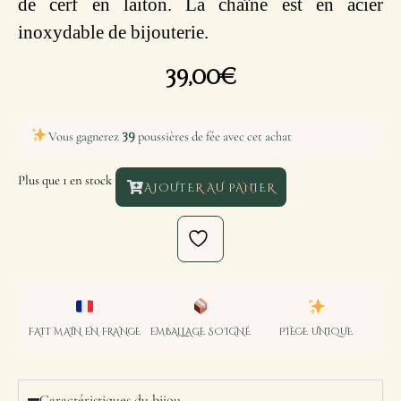
de cerf en laiton. La chaîne est en acier
inoxydable de bijouterie.
39,00
€
39
Vous gagnerez
poussières de fée avec cet achat
Plus que 1 en stock
AJOUTER AU PANIER
FAIT MAIN EN FRANCE
EMBALLAGE SOIGNÉ
PIÈCE UNIQUE
Caractéristiques du bijou