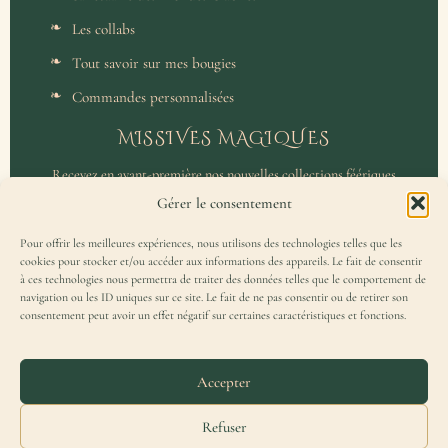
Les collabs
Tout savoir sur mes bougies
Commandes personnalisées
MISSIVES MAGIQUES
Recevez en avant-première nos nouvelles collections féériques
et un accès privilégié aux coulisses de l'atelier.
Gérer le consentement
Pour offrir les meilleures expériences, nous utilisons des technologies telles que les
cookies pour stocker et/ou accéder aux informations des appareils. Le fait de consentir
à ces technologies nous permettra de traiter des données telles que le comportement de
navigation ou les ID uniques sur ce site. Le fait de ne pas consentir ou de retirer son
consentement peut avoir un effet négatif sur certaines caractéristiques et fonctions.
J'accepte de recevoir la Missive Magique et j'ai lu la
politique de
confidentialité
.
Accepter
Refuser