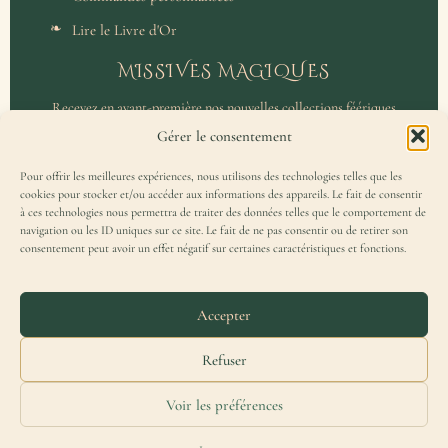
Lire le Livre d'Or
MISSIVES MAGIQUES
Recevez en avant-première nos nouvelles collections féériques
et un accès privilégié aux coulisses de l'atelier.
Gérer le consentement
Pour offrir les meilleures expériences, nous utilisons des technologies telles que les
cookies pour stocker et/ou accéder aux informations des appareils. Le fait de consentir
à ces technologies nous permettra de traiter des données telles que le comportement de
navigation ou les ID uniques sur ce site. Le fait de ne pas consentir ou de retirer son
consentement peut avoir un effet négatif sur certaines caractéristiques et fonctions.
J'accepte de recevoir la Missive Magique et j'ai lu la
politique de
confidentialité
.
Accepter
Refuser
Voir les préférences
Merydar® est une marque française déposée à l'INPI — Tous droits réservés.