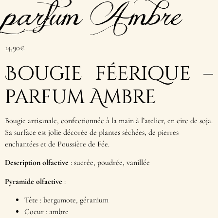
parfum Ambre
14,90
€
Bougie féerique –
parfum Ambre
Bougie artisanale, confectionnée à la main à l’atelier, en cire de soja.
Sa surface est jolie décorée de plantes séchées, de pierres
enchantées et de Poussière de Fée.
Description olfactive
: sucrée, poudrée, vanillée
Pyramide olfactive
:
Tête : bergamote, géranium
Coeur : ambre