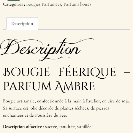
Catégories :
Bougies Parfumées
,
Parfums boisés
Description
Description
Bougie féerique –
parfum Ambre
Bougie artisanale, confectionnée à la main à l’atelier, en cire de soja.
Sa surface est jolie décorée de plantes séchées, de pierres
enchantées et de Poussière de Fée.
Description olfactive
: sucrée, poudrée, vanillée