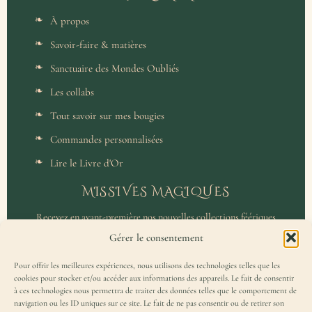
À propos
Savoir-faire & matières
Sanctuaire des Mondes Oubliés
Les collabs
Tout savoir sur mes bougies
Commandes personnalisées
Lire le Livre d'Or
MISSIVES MAGIQUES
Recevez en avant-première nos nouvelles collections féériques
et un accès privilégié aux coulisses de l'atelier.
Gérer le consentement
Pour offrir les meilleures expériences, nous utilisons des technologies telles que les
cookies pour stocker et/ou accéder aux informations des appareils. Le fait de consentir
à ces technologies nous permettra de traiter des données telles que le comportement de
navigation ou les ID uniques sur ce site. Le fait de ne pas consentir ou de retirer son