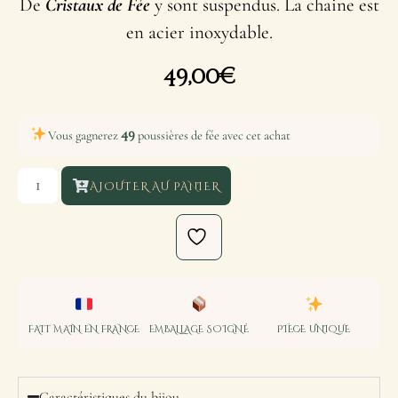
De
Cristaux de Fée
y sont suspendus. La chaine est
en acier inoxydable.
49,00
€
49
Vous gagnerez
poussières de fée avec cet achat
AJOUTER AU PANIER
FAIT MAIN EN FRANCE
EMBALLAGE SOIGNÉ
PIÈCE UNIQUE
Caractéristiques du bijou