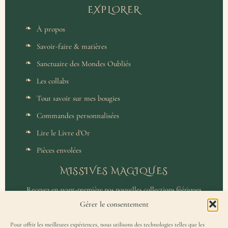
EXPLORER
À propos
Savoir-faire & matières
Sanctuaire des Mondes Oubliés
Les collabs
Tout savoir sur mes bougies
Commandes personnalisées
Lire le Livre d'Or
Pièces envolées
MISSIVES MAGIQUES
Recevez en avant-première nos nouvelles collections féériques
et un accès privilégié aux coulisses de l'atelier.
Gérer le consentement
Pour offrir les meilleures expériences, nous utilisons des technologies telles que les