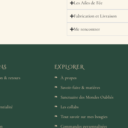
Les Ailes de Fée
Fabrication et Livraison
Me rencontrer
NS
EXPLORER
son & retours
À propos
Savoir-faire & matières
Sanctuaire des Mondes Oubliés
ntialité
Les collabs
Tout savoir sur mes bougies
on
Commandes personnalisées