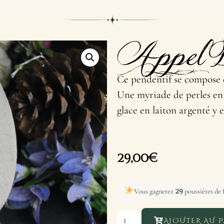
Appel 
Ce pendentif se compose d
Une myriade de perles e
glace en laiton argenté y 
29,00
€
29
Vous gagnerez
poussières de f
AJOUTER AU P