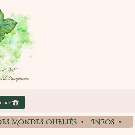
0,00
€
des Mondes Oubliés
Infos