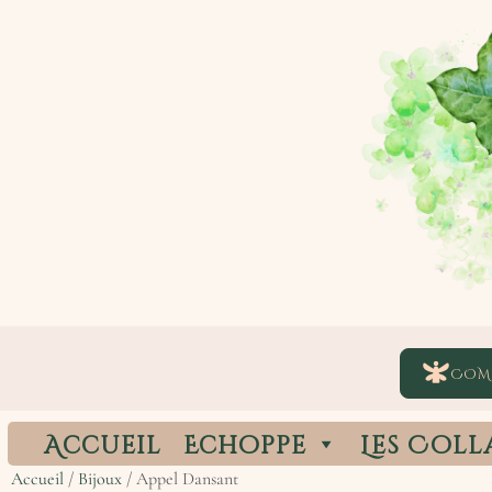
COM
Accueil
Echoppe
Les Coll
Accueil
/
Bijoux
/ Appel Dansant