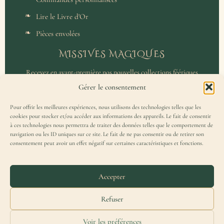
Lire le Livre d'Or
Pièces envolées
MISSIVES MAGIQUES
Recevez en avant-première nos nouvelles collections féériques
et un accès privilégié aux coulisses de l'atelier.
Gérer le consentement
Pour offrir les meilleures expériences, nous utilisons des technologies telles que les
cookies pour stocker et/ou accéder aux informations des appareils. Le fait de consentir
à ces technologies nous permettra de traiter des données telles que le comportement de
navigation ou les ID uniques sur ce site. Le fait de ne pas consentir ou de retirer son
consentement peut avoir un effet négatif sur certaines caractéristiques et fonctions.
J'accepte de recevoir la Missive Magique et j'ai lu la
politique de
confidentialité
.
Accepter
Refuser
Voir les préférences