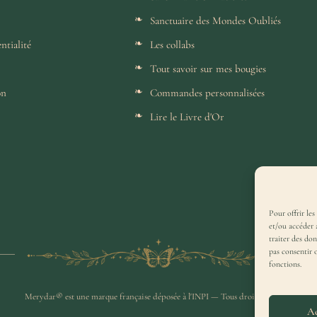
Sanctuaire des Mondes Oubliés
ntialité
Les collabs
Tout savoir sur mes bougies
on
Commandes personnalisées
Lire le Livre d'Or
Pour offrir les
et/ou accéder 
traiter des do
pas consentir 
fonctions.
Merydar® est une marque française déposée à l'INPI — Tous droits réservés.
Ac