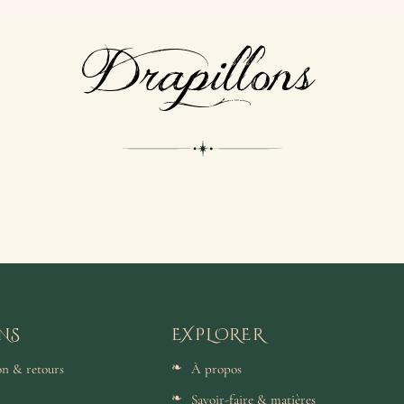
Drapillons
NS
EXPLORER
son & retours
À propos
Savoir-faire & matières