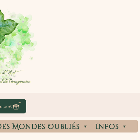
0,00
€
des Mondes Oubliés
Infos