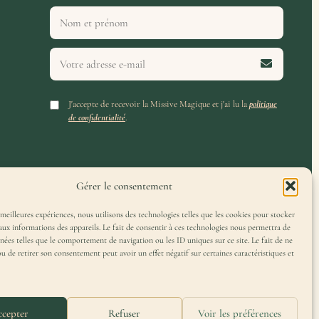
J'accepte de recevoir la Missive Magique et j'ai lu la
politique
de confidentialité
.
Gérer le consentement
 meilleures expériences, nous utilisons des technologies telles que les cookies pour stocker
aux informations des appareils. Le fait de consentir à ces technologies nous permettra de
nnées telles que le comportement de navigation ou les ID uniques sur ce site. Le fait de ne
ou de retirer son consentement peut avoir un effet négatif sur certaines caractéristiques et
cepter
Refuser
Voir les préférences