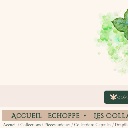
COM
Accueil
Echoppe
Les Coll
Accueil
/
Collections
/
Pièces uniques
/
Collections Capsules
/ Drapill