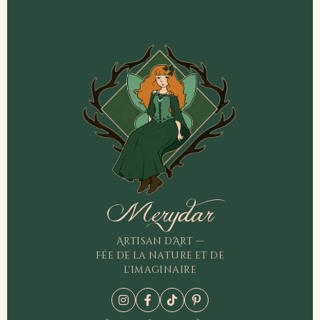
Merydar
Artisan d'Art —
Fée de la nature et de
l'imaginaire