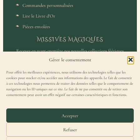
Commandes personnalisées
Lire le Livre d'Or
Pièces envolées
MISSIVES MAGIQUES
Recevez en avant-première nos nouvelles collections féériques
et un accès privilégié aux coulisses de l'atelier.
Gérer le consentement
Pour offrir les meilleures expériences, nous utilisons des technologies telles que les
cookies pour stocker et/ou accéder aux informations des appareils. Le fait de consentir
à ces technologies nous permettra de traiter des données telles que le comportement de
navigation ou les ID uniques sur ce site. Le fait de ne pas consentir ou de retirer son
consentement peut avoir un effet négatif sur certaines caractéristiques et fonctions.
J'accepte de recevoir la Missive Magique et j'ai lu la
politique de
confidentialité
.
Accepter
Refuser