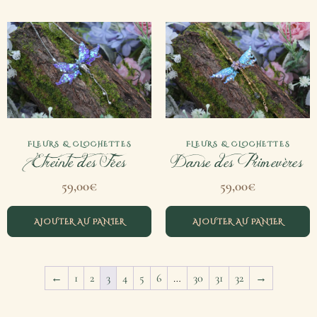
FLEURS & CLOCHETTES
FLEURS & CLOCHETTES
Etreinte des Fées
Danse des Primevères
59,00
€
59,00
€
AJOUTER AU PANIER
AJOUTER AU PANIER
←
1
2
3
4
5
6
…
30
31
32
→