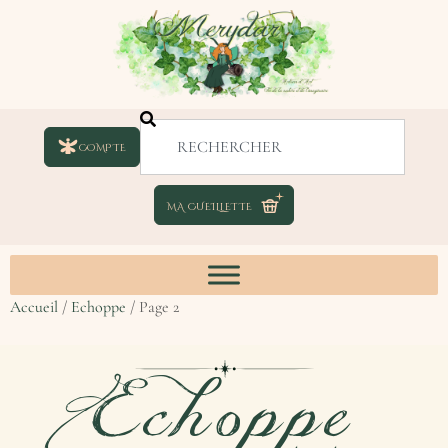
COMPTE
Accueil
/
Echoppe
/ Page 2
Echoppe