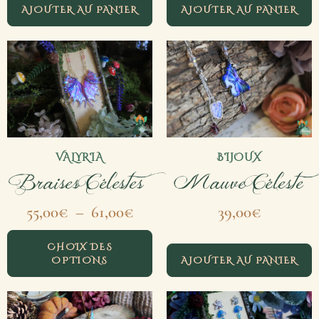
AJOUTER AU PANIER
AJOUTER AU PANIER
VALYRIA
BIJOUX
Braises Célestes
Mauve Céleste
55,00
€
–
61,00
€
39,00
€
CHOIX DES
OPTIONS
AJOUTER AU PANIER