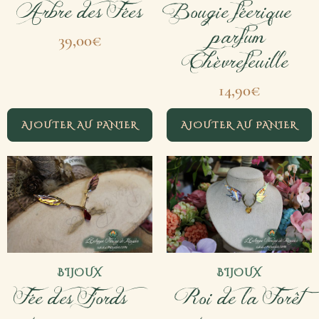
Arbre des Fées
Bougie féerique –
parfum
39,00
€
Chèvrefeuille
14,90
€
AJOUTER AU PANIER
AJOUTER AU PANIER
BIJOUX
BIJOUX
Fée des Fjords –
Roi de la Forêt